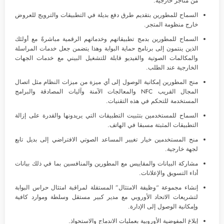
من متاجر خارجية.
السماح للمطورين بتقديم طرق دفع بديلة في التطبيقات والترويج للعروض
خارج منظومة المتجر.
السماح للمطورين بدمج تطبيقاتهم وخدماتهم الرقمية مباشرةً مع أولئك
الذين ينتمون إلى برنامج حماية البوابة وهذا يتضمن جعل خدمات المراسلة
والمكالمات الصوتية والفيديو قابلة للتشغيل البيني مع خدمات الجهات
الخارجية عند الطلب.
منح المطورين إمكانية الوصول إلى أي ميزة من ميزات النظام مثل اتصال
المجال القريب NFC والمعالجات الآمنة وآليات المصادقة والبرامج
المستخدمة للتحكم في هذه التقنيات.
السماح للمستخدمين بتثبيت التطبيقات التي يريدونها والقدرة على إزالة
التطبيقات المثبتة مسبقا في الهاتف.
منح المستخدمين خيار تغيير المساعد الصوتي الافتراضي إلى بديل تابع
لجهة خارجية.
مشاركة البيانات والمقاييس مع المطورين والمنافسين بما في ذلك بيانات
أداء التسويق والإعلانات.
إنشاء مجموعة “وظيفة الامتثال” المستقلة لمراقبة امتثال حراس البوابة
لتشريعات الاتحاد الأوروبي مع مدير كبير مستقل وسلطة وموارد كافية
وإمكانية الوصول إلى الإدارة.
إبلاغ المفوضية الأوروبية بعمليات الاندماج والاستحواذ.