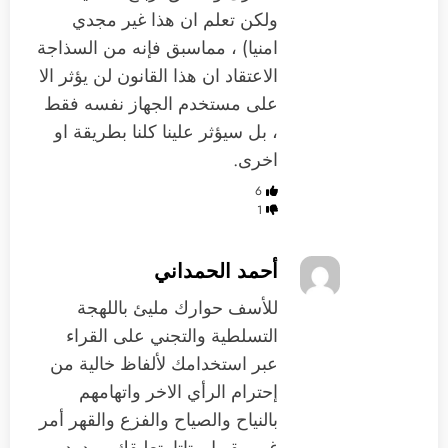
ولكن تعلم ان هذا غير مجدي
امنيا) ، مماسبق فإنه من السذاجة
الاعتقاد ان هذا القانون لن يؤثر الا
على مستخدم الجهاز نفسه فقط
، بل سيؤثر علينا كلنا بطريقة او
اخرى.
6
1
أحمد الحمداني
للأسف حوارك مليئ باللهجة
التسلطية والتجني على القراء
عبر استخدامك لألفاظ خالية من
إحترام الرأي الاخر واتهامهم
بالنياح والصياح والفزع والقهر أمر
غير مقبول بتاتا. تعليقك مردود