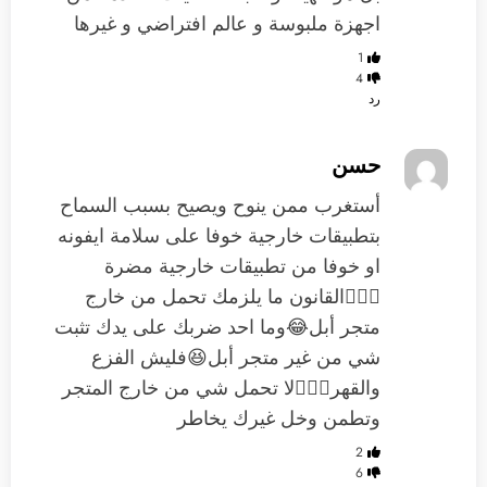
اجهزة ملبوسة و عالم افتراضي و غيرها
1
4
رد
حسن
أستغرب ممن ينوح ويصيح بسبب السماح
بتطبيقات خارجية خوفا على سلامة ايفونه
او خوفا من تطبيقات خارجية مضرة
🤷🏻‍♂️القانون ما يلزمك تحمل من خارج
متجر أبل😂وما احد ضربك على يدك تثبت
شي من غير متجر أبل😆فليش الفزع
والقهر🤷🏻‍♂️لا تحمل شي من خارج المتجر
وتطمن وخل غيرك يخاطر
2
6