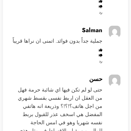
رد
Salman
جملية جداً بدون فوائد. اتمنى ان نراها قريباً
رد
حسن
حتى لو لم تكن فيها اي شائبة حرمة فهل
من العقل ان اربط نفسي بقسط شهري
من اجل هاتف؟!؟!؟ وذريعة انه هاتفي
المفضل هي اسخف عذر للقبول بربط
نفسه شهريا وهو في امس الحاجة
للمال،،من يقبل بالاقساط في مثل هذي