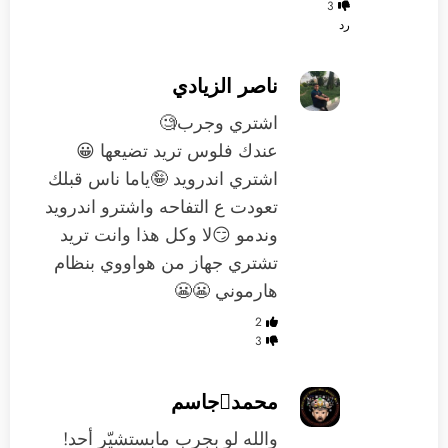
3
رد
ناصر الزيادي
اشتري وجرب🧐
عندك فلوس تريد تضيعها 😀
اشتري اندرويد 🤪ياما ناس قبلك
تعودت ع التفاحه واشترو اندرويد
وندمو 😏لا وكل هذا وانت تريد
تشتري جهاز من هواووي بنظام
هارموني 😬😬
2
3
محمدجاسم
والله لو بجرب مابستشيّر أحد!