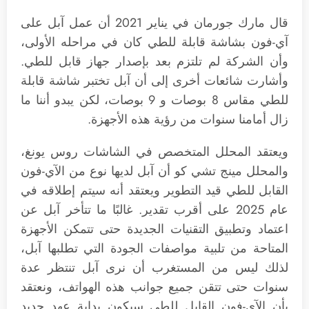
قال مارك جورمان في يناير 2021 أن عمل آبل على
آي-فون بشاشة قابلة للطي كان في مراحله الأولى،
وأن الشركة لم تلتزم بعد بإصدار جهاز قابل للطي.
وأشارت شائعات أخرى إلى أن آبل تختبر شاشة قابلة
للطي مقاس 8 بوصات و 9 بوصات، لكن يبدو أننا ما
زال أمامنا سنوات من رؤية هذه الأجهزة.
ويعتقد المحلل المتخصص في الشاشات روس يونغ،
والمحلل مينج تشي كو أن آبل لديها نوع من الآي-فون
القابل للطي قيد التطوير ويعتقد أنه سيتم إطلاقه في
عام 2025 على أقرب تقدير. غالبًا ما تتأخر آبل عن
اعتماد وتطبيق التقنيات الجديدة حتى تتمكن الأجهزة
المتاحة من تلبية مواصفات الجودة التي تطلبها آبل،
لذلك ليس من المستغرب أن نرى آبل تنتظر عدة
سنوات حتى تتقن جميع جوانب هذه الهواتف، ونعتقد
بأن الآي-فون القابل للطي سيكون بداية عهد جديد