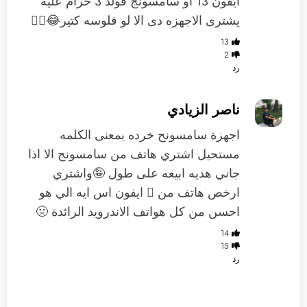
ايفون 13 او سامسونج فولد 3 حرام عليه
يشترى الاجهزه دى الا لو فلوسه كتير😂🤷‍♂️
13
2
رد
ناصر الزيادي
اجهزة سامسونح خرده بمعنى الكلمه
مستحيل اشتري هاتف من سامسونج الا اذا
جاني هديه ابيعه على طول 🤪واشتري
ارخص هاتف من  ايفون اس ايه الي هو
احسن من كل هواتف الاندرويد الرائدة 🤢
14
15
رد