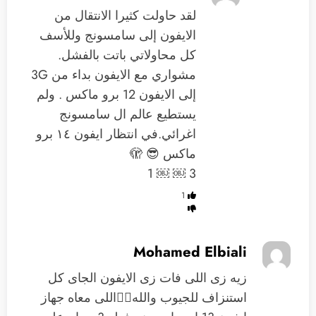
لقد حاولت كثيرا الانتقال من
الايفون إلى سامسونج و‏للأسف
كل محاولاتي باتت بالفشل.
‏مشواري مع الايفون بداء من 3G
إلى الايفون 12 برو ماكس . ولم
‏يستطيع عالم ال سامسونج
‏اغرائي.في انتظار ايفون ١٤ برو
ماكس 😎 🫣
3 ￼ ￼ 1
1
Mohamed Elbiali
زيه زى اللى فات زى الايفون الجاى كل
استنزاف للجيوب والله🤦‍♂️اللى معاه جهاز