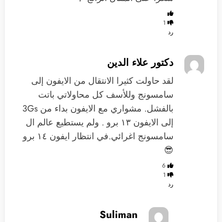
1
رد
دكتور علاء الدين
لقد حاولت كثيرا الانتقال من الايفون إلى
سامسونج و‏للأسف كل محاولاتي باتت
بالفشل. ‏مشواري مع الايفون بداء من 3Gs
إلى الايفون ١٣ برو . ولم ‏يستطيع عالم ال
سامسونج ‏اغرائي.في انتظار ايفون ١٤ برو
😎
6
1
رد
Suliman