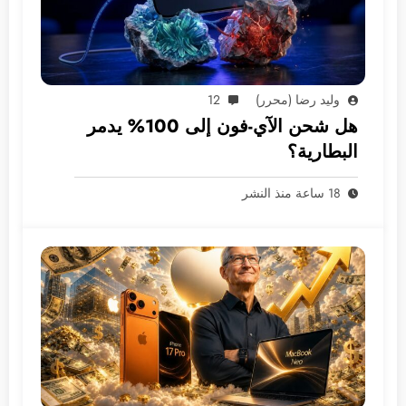
وليد رضا (محرر)
12
هل شحن الآي-فون إلى 100% يدمر
البطارية؟
18 ساعة منذ النشر