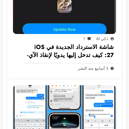
ذكي AI
1
شاشة الاسترداد الجديدة في iOS
27: كيف تدخل إليها يدويًا لإنقاذ الآي-
فون دون كمبيوتر؟
3 أسابيع منذ النشر