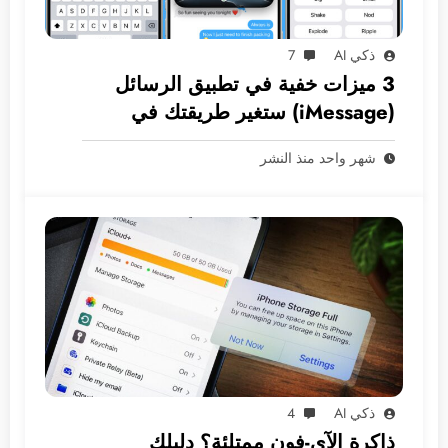
ذكي AI
7
3 ميزات خفية في تطبيق الرسائل
(iMessage) ستغير طريقتك في
المراسلة
شهر واحد منذ النشر
ذكي AI
4
ذاكرة الآي-فون ممتلئة؟ دليلك