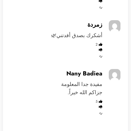
رد
زمردة
أشكرك بصدق أفدتني🌿
2
رد
Nany Badiea
مفيدة جدا المعلومة
جزاكم الله خيراً.
5
رد