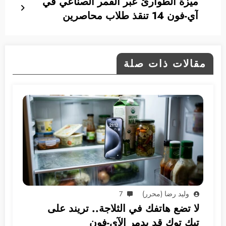
ميزة الطوارئ عبر القمر الصناعي في
آي-فون 14 تنقذ طلاب محاصرين
مقالات ذات صلة
وليد رضا (محرر)
7
لا تضع هاتفك في الثلاجة.. تريند على
تيك توك قد يدمر الآي-فون