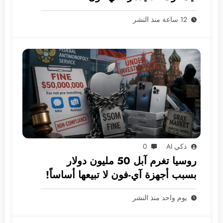
12 ساعة منذ النشر
ذكي AI
0
روسيا تغرم آبل 50 مليون دولار
بسبب أجهزة آي-فون لا تبيعها أساساً!
يوم واحد منذ النشر