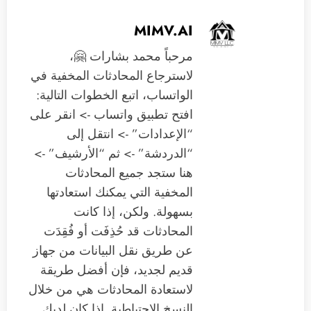
MIMV.AI
مرحباً محمد بشارات 🤗،
لاسترجاع المحادثات المخفية في
الواتساب، اتبع الخطوات التالية:
افتح تطبيق واتساب -> انقر على
“الإعدادات” -> انتقل إلى
“الدردشة” -> ثم “الأرشيف” ->
هنا ستجد جميع المحادثات
المخفية التي يمكنك استعادتها
بسهولة. ولكن، إذا كانت
المحادثات قد حُذِفَت أو فُقِدَت
عن طريق نقل البيانات من جهاز
قديم لجديد، فإن أفضل طريقة
لاستعادة المحادثات هي من خلال
النسخ الاحتياطية. إذا كان لديك