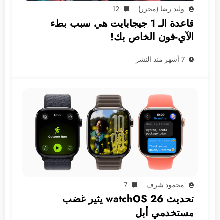
وليد رضا (محرر)
12
قاعدة الـ 1 جيجابايت هي سبب بطء
الآي-فون الخاص بك!
7 أشهر منذ النشر
محمود شرف
7
تحديث watchOS 26 يثير غضب
مستخدمي أبل