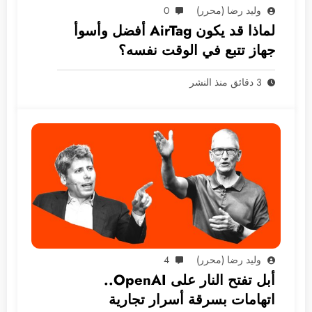
وليد رضا (محرر)
0
لماذا قد يكون AirTag أفضل وأسوأ
جهاز تتبع في الوقت نفسه؟
3 دقائق منذ النشر
وليد رضا (محرر)
4
أبل تفتح النار على OpenAI..
اتهامات بسرقة أسرار تجارية