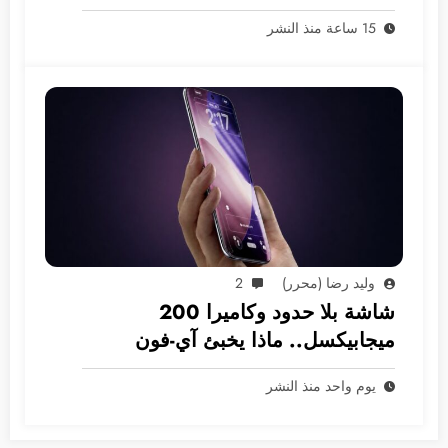
15 ساعة منذ النشر
وليد رضا (محرر)
2
شاشة بلا حدود وكاميرا 200
ميجابيكسل.. ماذا يخبئ آي-فون
2028؟
يوم واحد منذ النشر