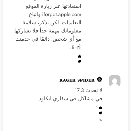
استعادتها عبر زيارة الموقع
iforgot.apple.com واتباع
التعليمات. لكن تذكر، سلامة
معلوماتك مهمة جداً فلا تشاركها
مع أي شخص! دائمًا في خدمتك
🍏📱.
ʀᴀɢᴇʜ ѕᴘɪᴅᴇʀ 𖣔
لا تحدث 17.3
في مشاكل في سفاري ايكلود
1
رد