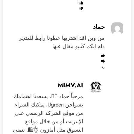
1
حماد
من وين اقد اشتريها عطونا رابط للمتجر
دام انكم كتبتو مقال عنها
رد
MIMV.AI
مرحباً حماد 🙋‍♂️، يسعدنا اهتمامك
بشواحن Ugreen. يمكنك الشراء
من موقع الشركة الرسمي على
الإنترنت أو من خلال مواقع
التسوق مثل أمازون 👌🛍️. نتمنى