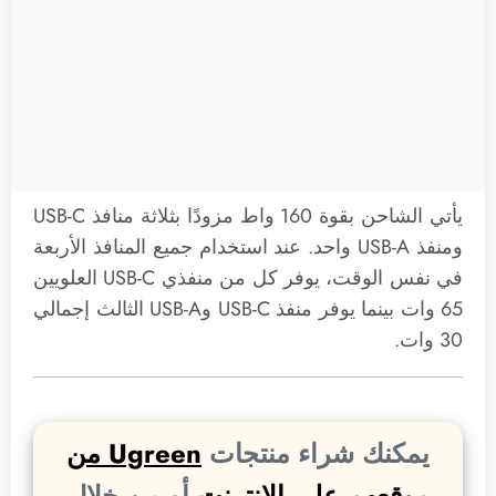
يأتي الشاحن بقوة 160 واط مزودًا بثلاثة منافذ USB-C
ومنفذ USB-A واحد. عند استخدام جميع المنافذ الأربعة
في نفس الوقت، يوفر كل من منفذي USB-C العلويين
65 وات بينما يوفر منفذ USB-C وUSB-A الثالث إجمالي
30 وات.
يمكنك شراء منتجات
Ugreen من
موقعهم على الإنترنت
أو من خلال