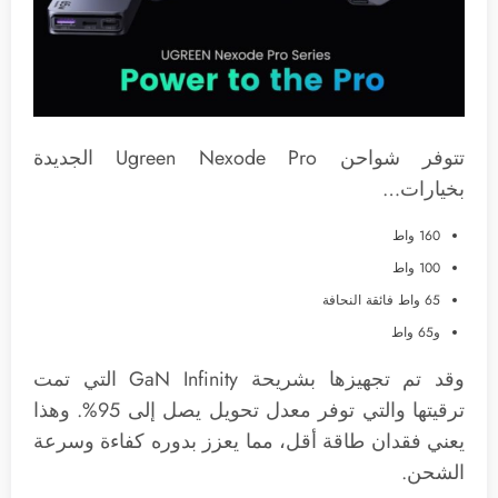
تتوفر شواحن Ugreen Nexode Pro الجديدة
بخيارات…
160 واط
100 واط
65 واط فائقة النحافة
و65 واط
وقد تم تجهيزها بشريحة GaN Infinity التي تمت
ترقيتها والتي توفر معدل تحويل يصل إلى 95%. وهذا
يعني فقدان طاقة أقل، مما يعزز بدوره كفاءة وسرعة
الشحن.