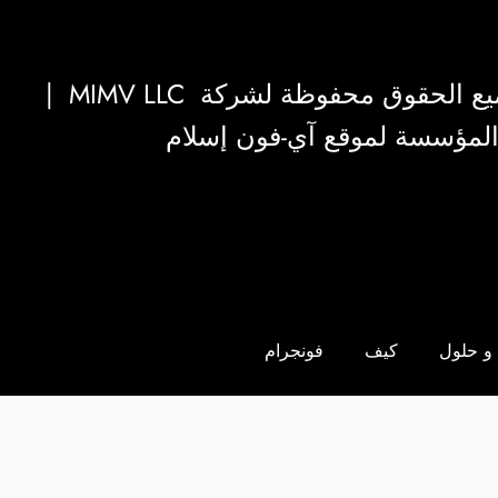
|
MIMV LLC
والمؤسسة لموقع آي-فون إسلام
و حلول
كيف
فونجرام