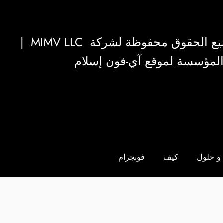
|
MIMV LLC
والمؤسسة لموقع آي-فون إسلام
و حلول
كيف
فونجرام