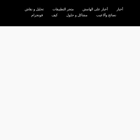
أخبار
أخبار على الهامش
متجر التطبيقات
تحليل و نقاش
نصائح وألاعيب
مشاكل و حلول
كيف
فونجرام