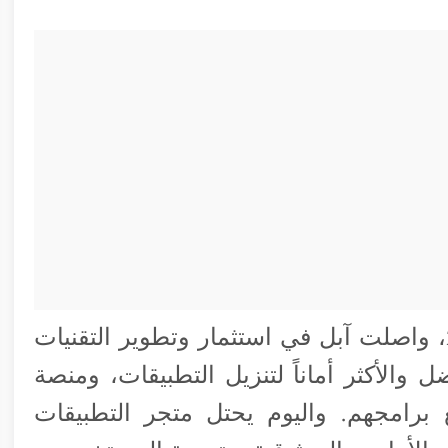
منذ إطلاق متجر التطبيقات في عام 2008، واصلت آبل في استثمار وتطوير التقنيات
ل والأكثر أماناً لتنزيل التطبيقات، ومنصة
يع برامجهم. واليوم يحتل متجر التطبيقات