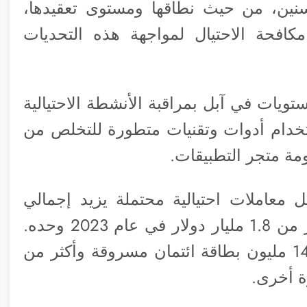
سنين، من حيث نطاقها ومستوى تعقيدها،
كافحة الاحتيال لمواجهة هذه التحديات
يات في آبل بمراقبة الأنشطة الاحتيالية
تخدام أدوات وتقنيات متطورة للتخلص من
مة متجر التطبيقات.
حتى 2023، أوقفت آبل معاملات احتيالية محتملة يزيد إجمالي
قيمتها عن 7 مليار دولار، بما في ذلك أكثر من 1.8 مليار دولار في عام 2023 وحده.
وفي الفترة نفسها، حظرت آبل أكثر من 14 مليون بطاقة ائتمان مسروقة وأكثر من