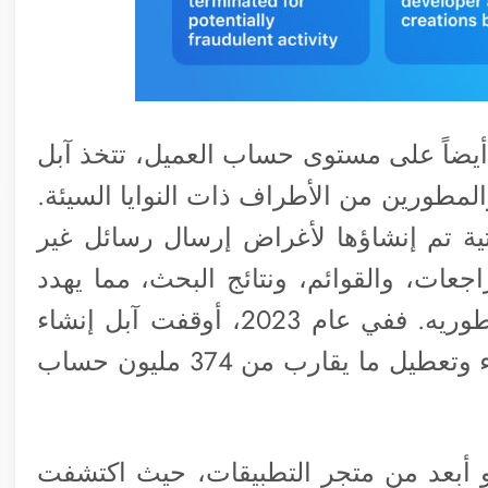
يضاً على مستوى حساب العميل، تتخذ آبل
لمطورين من الأطراف ذات النوايا السيئة.
تية تم إنشاؤها لأغراض إرسال رسائل غير
اجعات، والقوائم، ونتائج البحث، مما يهدد
سلامة متجر التطبيقات، ومستخدميه، ومطوريه. ففي عام 2023، أوقفت آبل إنشاء
أكثر من 153 مليون حساب احتيالي للعملاء وتعطيل ما يقارب من 374 مليون حساب
 هو أبعد من متجر التطبيقات، حيث اكتشفت