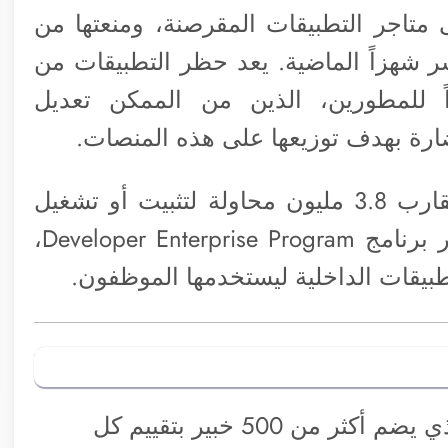
نوني، على متاجر التطبيقات المقرصنة، ومنعتها من
 شهزاً الماضية. يعد حظر التطبيقات من
اً للمطورين، الذين من الممكن تعديل
لضارة بهدف توزيعها على هذه المنصات.
وقد منعت آبل، في الشهر الماضى، ما يقارب 3.8 مليون محاولة لتثبيت أو تشغيل
التطبيقات الموزعة بشكل غير قانوني عبر برنامج Developer Enterprise Program،
بيقات الداخلية ليستخدمها الموظفون.
يقوم فريق مراجعة التطبيقات في آبل والذي يضم أكثر من 500 خبير بتقييم كل