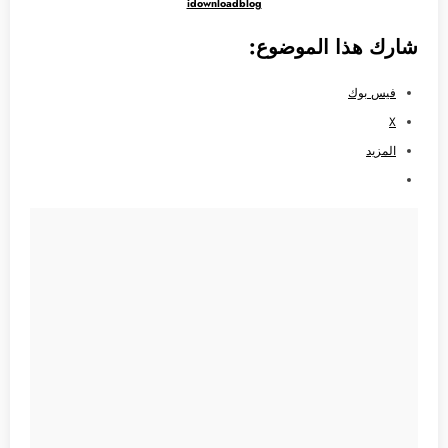
idownloadblog
شارك هذا الموضوع:
فيس بوك
X
المزيد