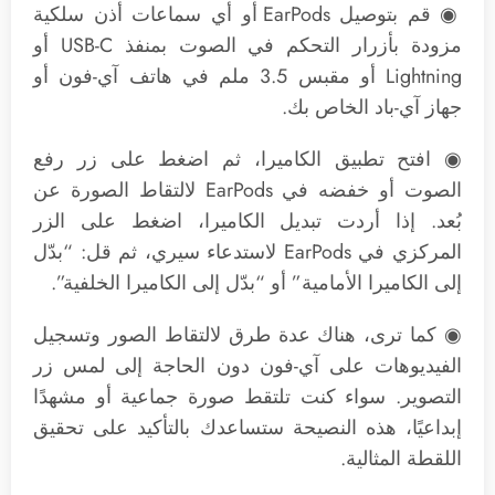
◉ قم بتوصيل EarPods أو أي سماعات أذن سلكية
مزودة بأزرار التحكم في الصوت بمنفذ USB-C أو
Lightning أو مقبس 3.5 ملم في هاتف آي-فون أو
جهاز آي-باد الخاص بك.
◉ افتح تطبيق الكاميرا، ثم اضغط على زر رفع
الصوت أو خفضه في EarPods لالتقاط الصورة عن
بُعد. إذا أردت تبديل الكاميرا، اضغط على الزر
المركزي في EarPods لاستدعاء سيري، ثم قل: “بدّل
إلى الكاميرا الأمامية” أو “بدّل إلى الكاميرا الخلفية”.
◉ كما ترى، هناك عدة طرق لالتقاط الصور وتسجيل
الفيديوهات على آي-فون دون الحاجة إلى لمس زر
التصوير. سواء كنت تلتقط صورة جماعية أو مشهدًا
إبداعيًا، هذه النصيحة ستساعدك بالتأكيد على تحقيق
اللقطة المثالية.