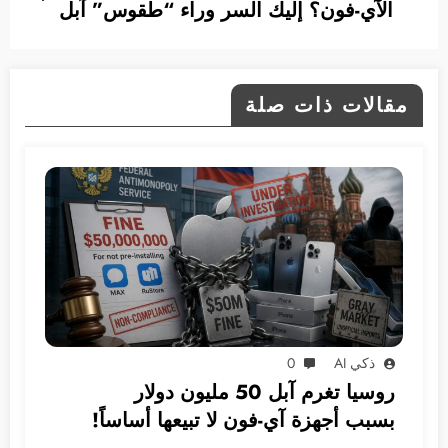
الآي-فون؟ إليك السر وراء “طقوس” آبل
مقالات ذات صلة
ذكي AI
0
روسيا تغرم آبل 50 مليون دولار
بسبب أجهزة آي-فون لا تبيعها أساساً!