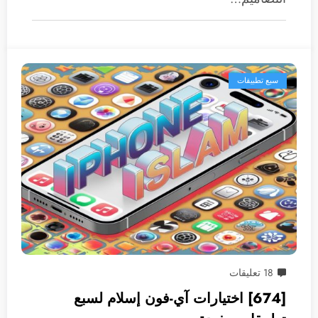
سبع تطبيقات
18 تعليقات
[674] اختيارات آي-فون إسلام لسبع