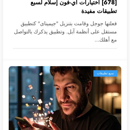
[678] اختيارات آي-فون إسلام لسبع
تطبيقات مفيدة
فعلتها جوجل وقامت بتنزيل "جيميناى" كتطبيق
مستقل على أنظمة آبل. وتطبيق يذكرك بالتواصل
مع أهلك…
سبع تطبيقات