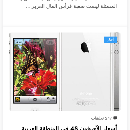
المسئلة ليست صعبة فرأس المال العربي…
أخبار
247 تعليقات
أسعار الآي-فون 4S في المنطقة العربية