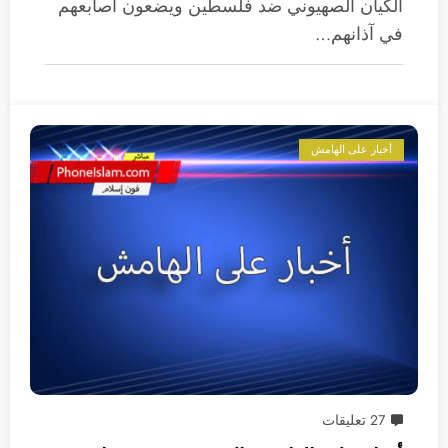
الكيان الصهيوني ضد فلسطين ويضعون أصابعهم
في آذانهم…
أخبار على الهامش
27 تعليقات