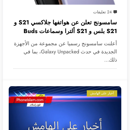
24 تعليقات
سامسونج تعلن عن هواتفها جلاكسي S21 و
S21 بلس و S21 ألترا وسماعات Buds
Pro و SmartTag
أعلنت سامسونج رسميا عن مجموعة من الأجهزة
الجديدة في حدث Galaxy Unpacked، بما في
ذلك…
أخبار على الهامش