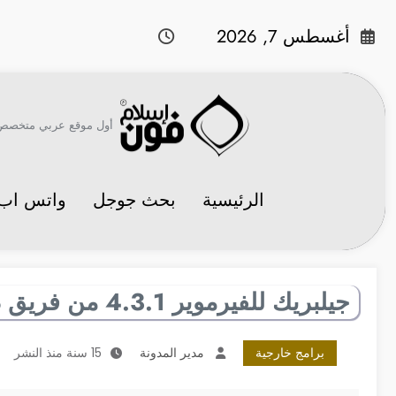
لتجاوز
لى
أغسطس 7, 2026
لمحتوى
أول موقع عربي متخصص في 
الرئيسية
بحث جوجل
واتس اب
جيلبريك للفيرموير 4.3.1 من فريق ديف تيم
برامج خارجية
مدير المدونة
15 سنة منذ النشر