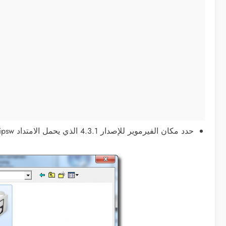
حدد مكان الفيرموير للإصدار 4.3.1 الذي يحمل الامتداد ipsw ثم اضغط زر Open