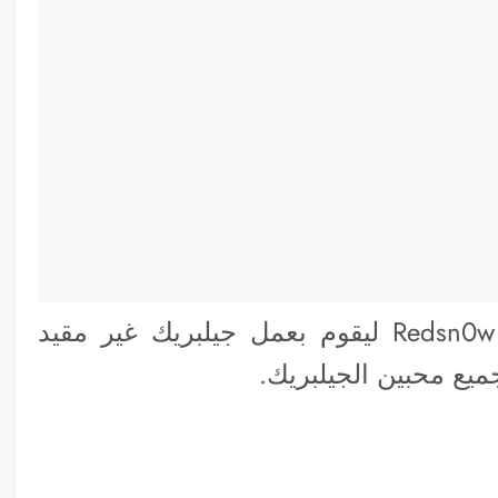
نجح فريق ديف تيم في تحديث برنامج Redsn0w ليقوم بعمل جيلبريك غير مقيد