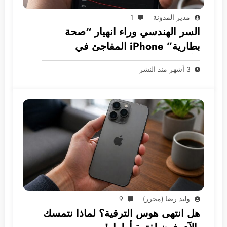
مدير المدونة
1
السر الهندسي وراء انهيار “صحة
بطارية” iPhone المفاجئ في
الأسواق العربية
3 أشهر منذ النشر
وليد رضا (محرر)
9
هل انتهى هوس الترقية؟ لماذا نتمسك