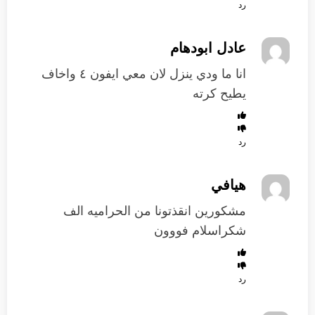
رد
عادل ابودهام
انا ما ودي ينزل لان معي ايفون ٤ واخاف
يطيح كرته
رد
هيافي
مشكورين انقذتونا من الحراميه الف
شكراسلام فووون
رد