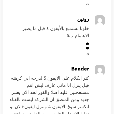
رد
رونين
خلونا نستمتع بالأيفون ٤ قبل ما يصير
الاهتمام ب٥
رد
Bander
كثر الكلام على الايفون 5 لدرجه اني كرهته
قبل ينزل انا ماني عارف ليش انتم
مستعجلين عليه اصلا والفور لحد الان يعتبر
جديد ومن المنطق ان الشركه ليست بالغباء
انكسر سوق الايفون 4 وتنزل ايفون5 لان لو
نزلوا الاصدار الخامس من الطبيعي تراجع