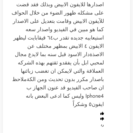
اصدارها للايفون الابيض وبذلك فقد قضت
على مشكله ظهور الضوء من خلال الحواف
للآيفون الابيض وقامت بتعديل على الاصدار
كما هو مبين في الفيديو واصدار سعه
استيعابيه جديده تقدر ب٦٤ قيقابايت ليظهر
الايفون ٤ الابيض بمظهر مختلف عن
الاصذةدار الاسود قبل سنه بما لايدع مجال
لمحبي ابل بأن يفقدو ثقتهم بهذه الشركه
العملاقة والتي لايمكن ان تغضب زبائنها
باصدار مكرر بدون تحديث ومن الكةملاحظ
ان صاحب الفيديو قد عنون الجهاز ب
Iphone4 وليس كما ادعى البعض بانه
ايفون٥ وشكراً
رد