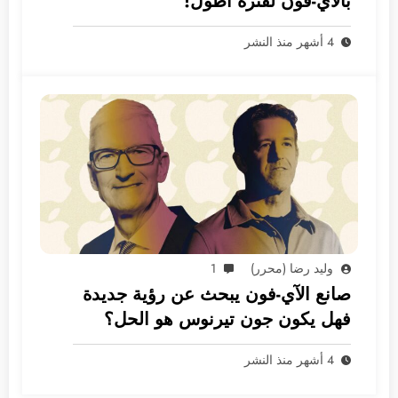
بالآي-فون لفترة أطول!
4 أشهر منذ النشر
وليد رضا (محرر)
1
صانع الآي-فون يبحث عن رؤية جديدة
فهل يكون جون تيرنوس هو الحل؟
4 أشهر منذ النشر