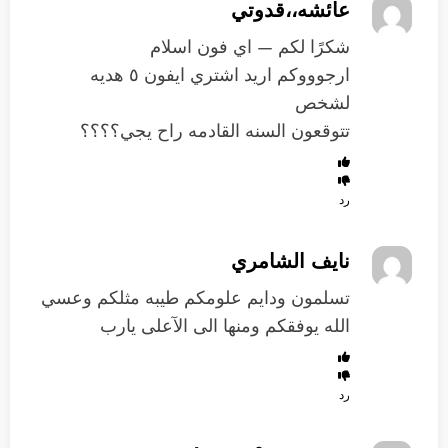
عائشه،،قدوتي
شكرًا لكم — اي فون اسلام
ارجوووكم اريد اشتري ايفون ٥ هديه
لشخص
تتوقعون السنه القادمه راح يجي؟؟؟؟
رد
نايف الشامري
تسلمون ودايم علومكم طيبه مثلكم وعسي
الله يوفقكم ومنها الى الآعلى يارب
رد