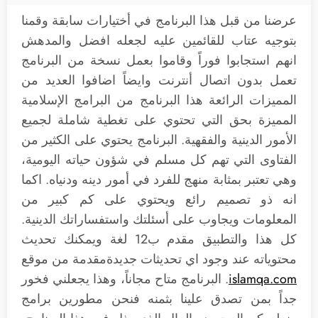
عرضنا من قبل هذا البرنامج في أختيارات سابقة وقمنا
بتوجيه عتاب للقائمين عليه لجعله افضل والمدهش
انهم استجابوا فوراً وقاموا بعمل نسخة من البرنامج
تعمل بدون اتصال أنترنت وايضاً اضافوا العديد من
المميزات الرائعة هذا البرنامج من البرامج الإسلامية
المميزة بحق التي تحتوي على تغطية شاملة لجميع
الأمور الدينية والفقهية. البرنامج يحتوي على الكثير من
الفتاوى التي تهم كل مسلم في شؤون حياته اليومية،
وهي تعتبر بمثابة منهج للفرد في أمور دينه ودنياه. اكما
انه ذو تصميم رائع ويحتوي على كم كبير من
المعلومات ويجاوب على أسئلتك واستفساراتك الدينية.
كل هذا والتطبيق مقدم ب12 لغة ويمكنك تحديث
محتوياته عند وجود اي تحديثات جديدةمقدمة من موقع
islamqa.com
. البرنامج متاح مجاناً، وهذا يجعلني فخور
جداً بمن تصدق علينا بثمنه فنحن مطورين برامج