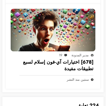
مدير المدونة
19
[678] اختيارات آي-فون إسلام لسبع
تطبيقات مفيدة
سنتين منذ النشر
224 تعليق