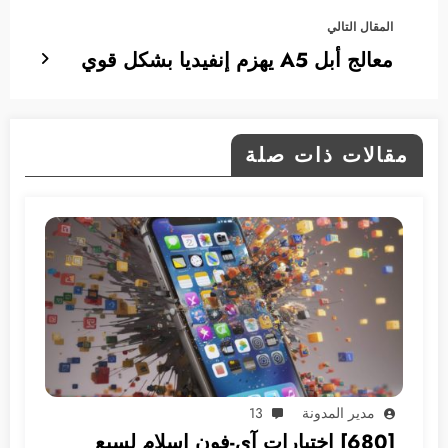
المقال التالي
معالج أبل A5 يهزم إنفيديا بشكل قوي
مقالات ذات صلة
مدير المدونة
13
[680] اختيارات آي-فون إسلام لسبع