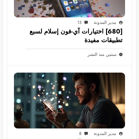
مدير المدونة
13
[680] اختيارات آي-فون إسلام لسبع
تطبيقات مفيدة
سنتين منذ النشر
مدير المدونة
8