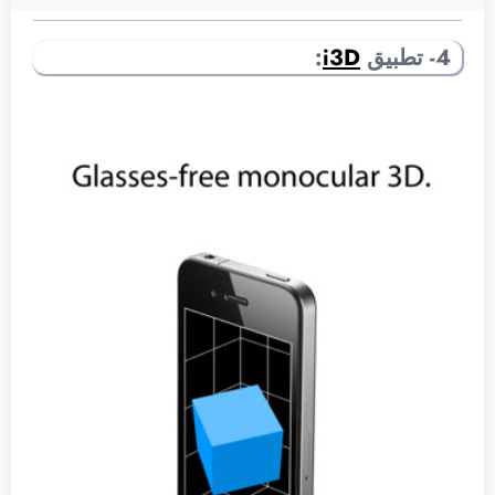
4- تطبيق
i3D
: