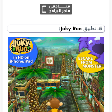
5- تطبيق
Juky Run
: