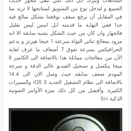
الشائعات وتترك آبل ذلك لكي تبقى محور حديث
الجميع و لتدخل نوع من التشويق لمنتاتجها لا تريد منا
في المقابل أن نرفع سقف توقعتنا بشكل مبالغ فيه
جدا ففي النهاية ما قدمته ابل امس ليس بقليل
فالجهاز وان كان من حيث الشكل يشبه سابقه الا انه
مزود بمعالج ثنائي النواة سرعته 1 جيجا هيرتز و يدعم
الجرافيكس بسرعة تفوق 7 أضعاف ما عرف لغاية
الآن من معالجات مماثلة هذا بالاضافة الى الكامير 8
ميجا بيكسل و تسجيل الفيديو عالي الدقة و سرعة
المودم ضعف سابقه حيث وصل الان الى 14.4
بالاضافة الى نظام التشغيل الجديد iOS 5 والمميزات
الكثيرة. وأفضل من كل ذلك ميزة الأوامر الصوتية
الذكية Siri