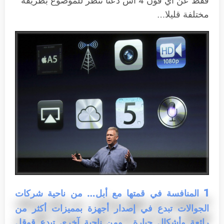
فقط عن آي فون 4 أس دعنا ننظر للموضوع بطريقة
مختلفة قليلا…
1
المنافسة في قمتها مع أبل… من ناحية شركات
الجوالات تبدع في إصدار أجهزة بمميزات أكثر من
رائعة وأشكال جبارة.. ومن ناحية آخرى تبدع قوقل