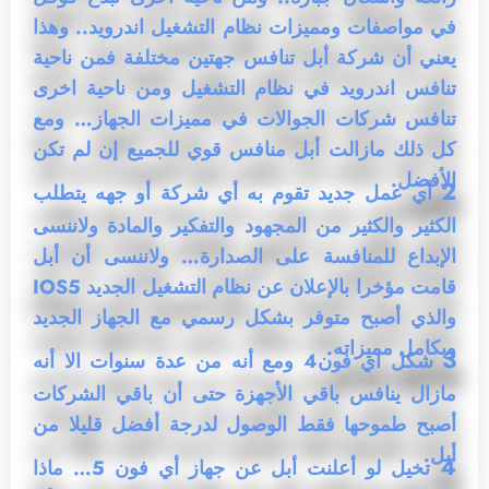
في مواصفات ومميزات نظام التشغيل اندرويد.. وهذا
يعني أن شركة أبل تنافس جهتين مختلفة فمن ناحية
تنافس اندرويد في نظام التشغيل ومن ناحية اخرى
تنافس شركات الجوالات في مميزات الجهاز… ومع
كل ذلك مازالت أبل منافس قوي للجميع إن لم تكن
الأفضل.
2
أي عمل جديد تقوم به أي شركة أو جهه يتطلب
الكثير والكثير من المجهود والتفكير والمادة ولاننسى
الإبداع للمنافسة على الصدارة… ولاننسى أن أبل
قامت مؤخرا بالإعلان عن نظام التشغيل الجديد IOS5
والذي أصبح متوفر بشكل رسمي مع الجهاز الجديد
وبكامل مميزاته.
3
شكل اي فون4 ومع أنه من عدة سنوات الا أنه
مازال ينافس باقي الأجهزة حتى أن باقي الشركات
أصبح طموحها فقط الوصول لدرجة أفضل قليلا من
أبل.
4
تخيل لو أعلنت أبل عن جهاز أي فون 5… ماذا