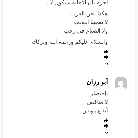
اجزم بان الاجابة ستكون لا ..
هكذا نحن العرب ..
لا يعجبنا العجب
ولا الصيام في رجب
والسلام عليكم ورحمة الله وبركاته
رد
أبو رزان
بإختصار
لآ منافس
آيفون وبس
رد