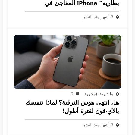
بطارية” iPhone المفاجئ في
الأسواق العربية
3 أشهر منذ النشر
وليد رضا (محرر)
9
هل انتهى هوس الترقية؟ لماذا نتمسك
بالآي-فون لفترة أطول!
3 أشهر منذ النشر