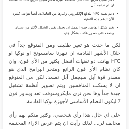
ان لم تدعمه آبل
دعم تقنية NFC للدفع الإلكتروني وغيرها من العاملات، أيضاً هواتف كثيرة
الأن تدعم هذه التقنية
تغير شكل الهاتف، فمن الممل ان تحمل نفس الشكل لأكثر من سنتان
ونصف حتى صدور هاتف بشكل جديد
لكن ما حدث هو تغير طفيف ومن المتوقع جداً في
خلال الأشهر القادمة ان تبهرنا سامسونج او نوكيا او
HTC بهاتف ذو تقنيات أفضل بكثير من الأي فون، وان
كان نظام الأي فون الرائع ومتجر البرامج الذي هو
مصدر قوة آبل سيجعل آبل تصمد، لكن من المتوقع
ان لا يسكت المنافسين ويتم تطوير أنظمة تشغيل
جيدة جداً وها نحن نرى مايكروسوفت تعد ويندوز فون
7 ليكون النظام الأساسي لأجهزة نوكيا القادمة.
على آي حال، هذا رأي شخصي، وكثير منكم لهم رأي
مخالف لي… لذلك رأيت ان يتم عرض الاراء المختلفة