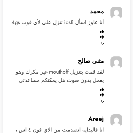
محمد
أنا عاوز اسأل ios8 تنزل علي لأي فوت 4gs
رد
مثنى صالح
لقد قمت بتنزيل mouthoff غير مكرك وهو
يعمل بدون صوت هل يمكنكم مساعدتي
رد
Areej
انا فالبدايه انصدمت من الاي فون ٤ اس ،