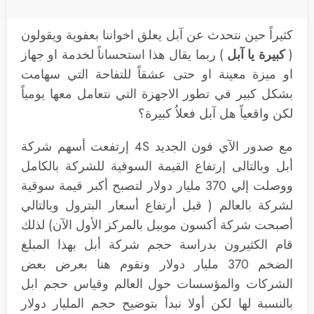
كثيراً حين نتحدث عن آبل يعلق اخواننا بعفوية ويقولون
(
كبيرة يا آبل
) ربما يقال هذا استحساناً لخدمة او جهاز
او ميزة معينة او حتى عشقاً للتفاحة التي سهامت
بشكل كبير في تطور الاجهزة التي نتعامل معها يومياً
لكن واقعياً هل آبل فعلاُ كبيرة؟
مع صدور الآي فون الجديد 4S إرتفعت أسهم شركة
أبل وبالتالى إرتفاع القيمة السوقية للشركة بالكامل
ووصلت إلي 370 مليار دولار لتصبح أكبر قيمة سوقية
لشركة بالعالم ( قبل أرتفاع أسعار البترول وبالتالي
أصبحت شركة أكسون موبيل بالمركز الأول الآن) لذلك
قام الكثيرون بدراسة حجم شركة أبل بهذا المبلغ
الضخم 370 مليار دولار ونقوم هنا بعرض بعض
الشركات والمؤسسات حول العالم وقياس حجم ابل
بالنسبة لها لكن أولا نبدأ بتوضيح حجم المليار دولار