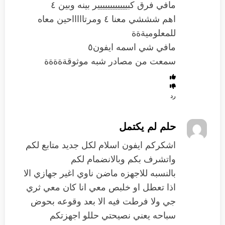
مافي فرق كبيييييييييييير بينه وبين ٤
اهم شششي معنا ٤ ومرتاااااحين معاه
للمعلوميةةة
مافي شي اسمه ايفون٥
سمعت من مصادر شبه موثوقةةةةة
رد
حلم لم يكتمل
اشكركم ايفون اسلام لكل جديد متابع لكم
واتشرف بكم وبالانضمام لكم
بالنسبه للاجهزه ماضن ناوي اغير جهازي الا
اذا تعطل او خلبص معي انا كان معي ثري
جي ولا فرطت فيه الا بعد وقوعه بحوض
سباحه يعني نصيحتي حللو اجهزتكم