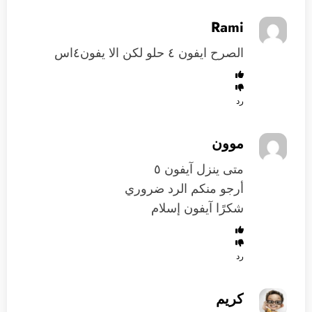
Rami
الصرح ايفون ٤ حلو لكن الا يفون٤اس
رد
موون
متى ينزل آيفون ٥
أرجو منكم الرد ضروري
شكرًا آيفون إسلام
رد
كريم