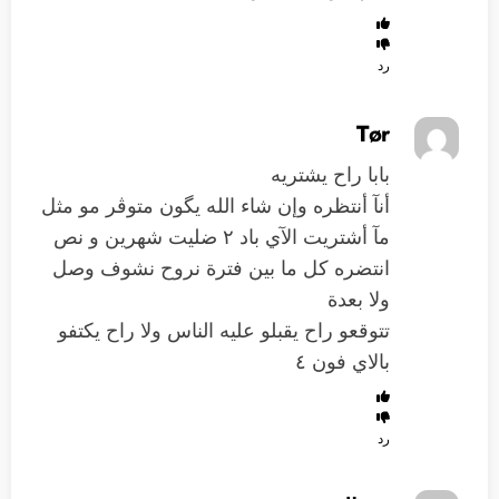
رد
Tør
بابا راح يشتريه
أنآ أنتظره وإن شاء الله يگون متوڤر مو مثل
مآ أشتريت الآي باد ٢ ضليت شهرين و نص
انتضره كل ما بين فترة نروح نشوف وصل
ولا بعدة
تتوقعو راح يقبلو عليه الناس ولا راح يكتفو
بالاي فون ٤
رد