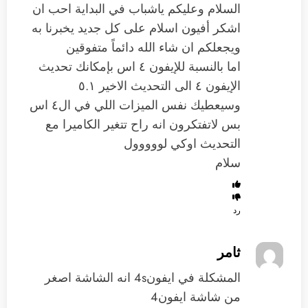
السلام وعليكم ياشباب في البداية احب ان
اشكر أفيون اسلام على كل جديد يخبرنا به
ويجعلكم ان شاء الله دائماً متفوقين
اما بالنسبة للإيفون ٤ اس بإمكانك تحديث
الإيفون ٤ الى التحديث الاخير ٥.١
وسيعطيك نفس الميزات اللي في ال٤ اس
بس لاتفتكرون انه راح تتغير الكاميرا مع
التحديث اوكي لووووول
سلام
رد
ثامر
المشكلة في ايفون4s انه الشاشة اصغر
من شاشة ايفون4