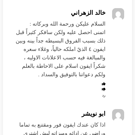
خالد الزهراني
السلام عليكن ورحمة الله وبركاته :
اتمنى احصل عليه ولكن سافكر كثيراً قبل
ذلك بسبب الفروق البسيطه جداً بينه وبين
ايفون ٤ الذيً املكه حالياً، وغلاء سعره
والمبالغة فيه حسب الاعلانات الاوليه ،
شكراً ايفون اسلام على الاحاطة بالعلم
ولكم دعواتنا بالتوفيق والسداد .
رد
ابو نويشر
اذا كان عندك ايفون فور ومقتنع به تماما
وراضي عن ادائه وميزاته ليش اشتري