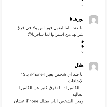
رد
نورهـ👧
أنا عند ماما ايفون فور اس ولا في فرق
شراتهـ من استراليا لما سافرنا😳
رد
هلال
انا ضد اي شخص يغير iPhone4 بـ 4S
الإضافات
– الكاميرا : ما تفرق كثير عن الكاميرا
الحاليه
ومين الشخص اللي يمتلك iPhone عشان