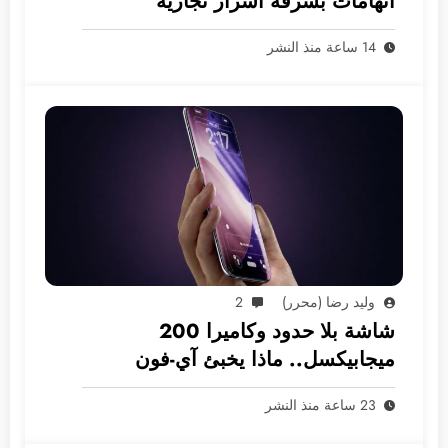
اتهامات بسرقة أسرار تجارية
14 ساعة منذ النشر
وليد رضا (محرر)
2
شاشة بلا حدود وكاميرا 200
ميجابيكسل.. ماذا يخبئ آي-فون
2028؟
23 ساعة منذ النشر