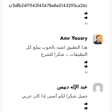
orkflows/5dfb24f1943f45478e8e5143295ca26c
رد
Amr Yousry
هذا التطبيق اشبه بالحوت يبتلع كل
التطبيقات ،، شكرا للشرح
رد
عبد الإله دبيس
‏جميل شكرا لكم أتمنى إذا كان عربي