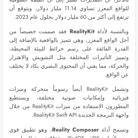
للواقع المعزز تساوي 11.14 مليار دولار، ويتوقع أن
ترتفع إلى أكثر من 60 مليار دولار بحلول عام 2023.
وبالنسبة لأداة
RealityKit
فقد صممت خصيصاً من
أجل الواقع المعزز، وهي تتميز بالواقعية بالإضافة إلى
القدرة الفائقة على رسم خرائط للبيئة المحيطة،
وتمييز التأثيرات المختلفة مثل التشويش والاهتزاز
والحركة، مما يعني أن المحتوى البصري يكاد لا يختلف
عن الواقع.
وتشمل RealityKit أيضاً رسوماً متحركة وميزات
فيزيائية وإمكانيات صوتية مختلفة، ويستطيع
المطورون الاستفادة من ميزات RealityKit من خلال
واجهة البرمجة الجديدة RealityKit Swift API.
وتسمح أداة
Reality Composer
، وهو تطبيق قوي