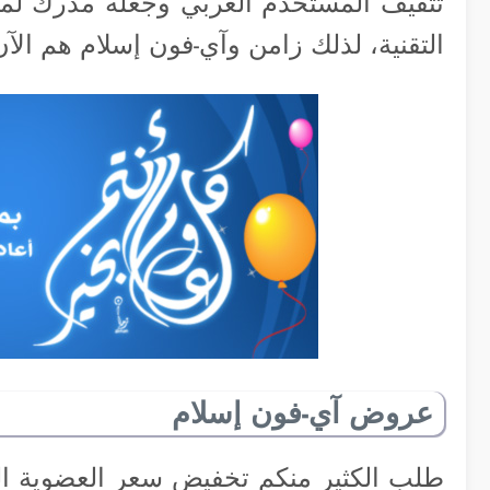
تثقيف المستخدم العربي وجعله مدرك لم
التقنية، لذلك زامن وآي-فون إسلام هم الآ
عروض آي-فون إسلام
طلب الكثير منكم تخفيض سعر العضوية ا