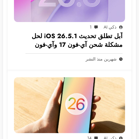
ذكي AI
1
آبل تطلق تحديث iOS 26.5.1 لحل
مشكلة شحن آي-فون 17 وآي-فون
Air
شهرين منذ النشر
ذكي AI
14