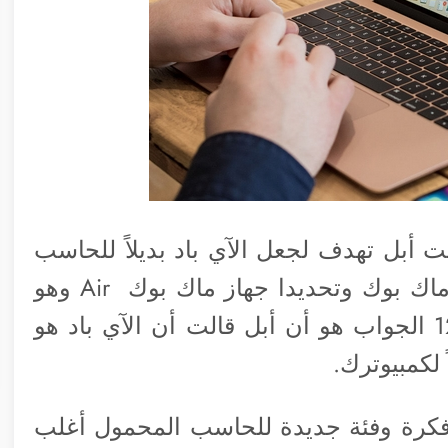
 أبل تهدف لجعل الآي باد بديلاً للحاسب
المحمول فلماذا لا تزال تقوم ببيع أجهزة ماك بوك وتحديدا جهاز ماك بوك Air وهو
تقريباً بنفس الفئة السعرية للايباد برو 12.9 الجواب هو أن أبل قالت أن الآي باد هو
 لكمبيوترك.
 فكرة وفئة جديدة للحاسب المحمول أغلب