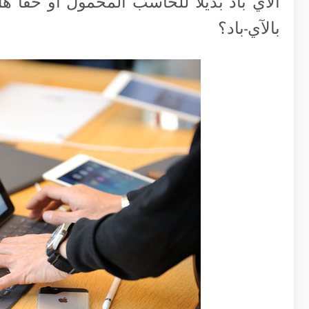
الآي باد بديلاً للحاسب المحمول أو حقاً
بالآي-باد؟