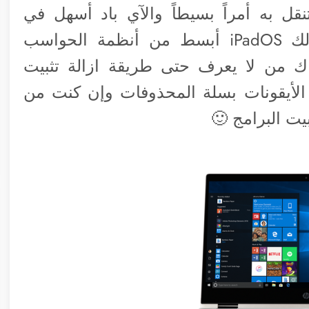
قل به أمراً بسيطاً والآي باد أسهل في
الاستخدام من الحواسب المحمولة وكذلك iPadOS أبسط من أنظمة الحواسب
ناك من لا يعرف حتى طريقة ازالة تثبيت
ع الأيقونات بسلة المحذوفات وإن كنت من
يت البرامج 🙂