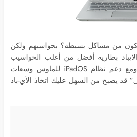
كون من مشاكل بسيطة؟ بحواسبهم ولكن
لايباد بطارية أفضل من أغلب الحواسيب
وأستطيع قول ذلك من تجربة شخصية. ومع دعم نظام iPadOS للماوس وسعات
” قد يصبح من السهل عليك اتخاذ الآي-باد