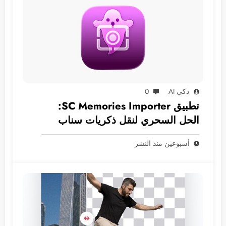
ذكي AI
0
تطبيق SC Memories Importer:
الحل السحري لنقل ذكريات سناب
شات إلى الآي-فون
أسبوعين منذ النشر