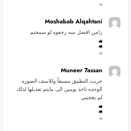
رد
Moshabab Alqahtani
زامن افضل منه رجعوه لو سمحتم
رد
Muneer 7assan
جربت التطبيق مسبقاً وللاسف الصوره
الوحده تاخذ يومين الى مايتم تعديلها لذلك
لم يعجبني
رد