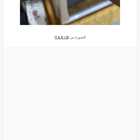
الصورة من (
T A R I Q
)