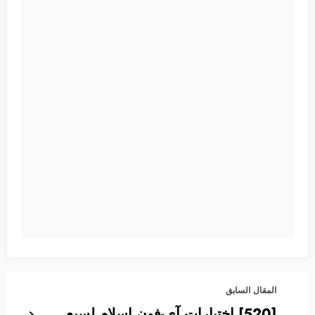
المقال السابق
[520] اختيارات آي-فون إسلام لسبع