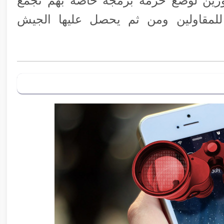
طورين لوضع حزمة برمجة خاصة بهم تجمع
X-Mod تلك البيانات للمقاولين ومن ثم يحصل عليها الجيش