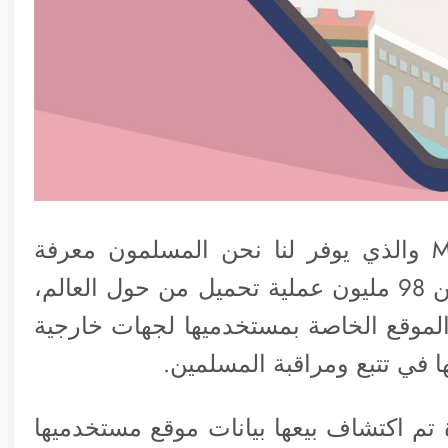
لك أن تتخيل أن تطبيق مثل Muslim Pro والذي يوفر لنا نحن المسلمون معرفة
أوقات الصلاة والقبلة ويحتوي على أكثر من 98 مليون عملية تحميل من حول العالم،
ت الموقع الخاصة بمستخدميها لجهات خارجية
 في تتبع ومراقبة المسلمين.
تم اكتشاف بيعها بيانات موقع مستخدميها