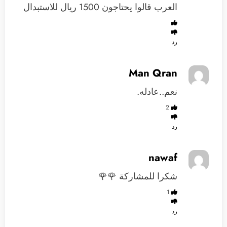
العرب قالوا يحتاجون 1500 ريال للاستبدال
رد
Man Qran
نعم..عادله.
2
رد
nawaf
شكرا للمشاركة 🌹🌹
1
رد