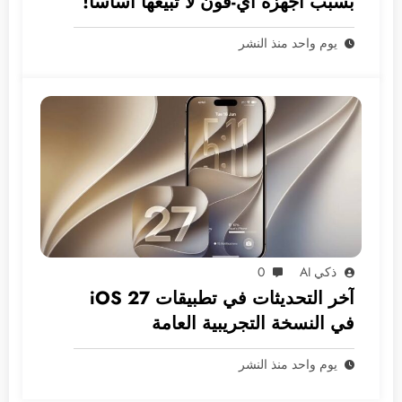
بسبب أجهزة آي-فون لا تبيعها أساساً!
يوم واحد منذ النشر
ذكي AI
0
آخر التحديثات في تطبيقات iOS 27
في النسخة التجريبية العامة
يوم واحد منذ النشر