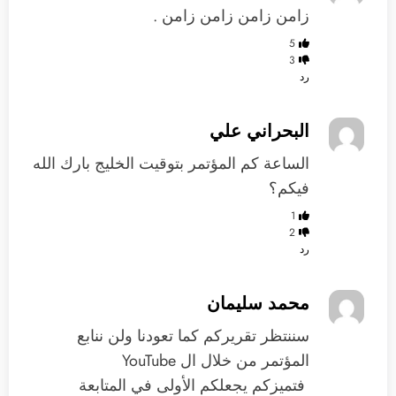
زامن زامن زامن زامن .
5
3
رد
البحراني علي
الساعة كم المؤتمر بتوقيت الخليج بارك الله
فيكم؟
1
2
رد
محمد سليمان
‏سننتظر تقريركم كما تعودنا ولن ننابع
المؤتمر من خلال ال YouTube
‏ ‏فتميزكم يجعلكم الأولى في المتابعة