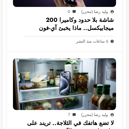
وليد رضا (محرر)
0
شاشة بلا حدود وكاميرا 200
ميجابيكسل.. ماذا يخبئ آي-فون
2028؟
6 ساعات منذ النشر
وليد رضا (محرر)
7
لا تضع هاتفك في الثلاجة.. تريند على