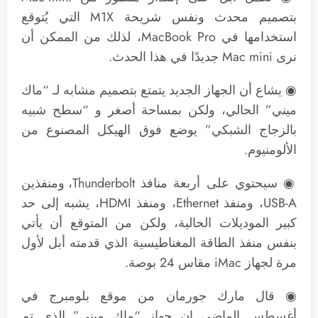
بتصميم محدث ونفس شريحة M1X التي يُتوقع
استخدامها في MacBook Pro، لذلك من الممكن أن
نرى Mac mini‌ جديدًا في هذا الحدث.
◉ يشاع أن الجهاز الجديد يتمتع بتصميم مشابه لـ “ماك
ميني” الحالي، ولكن بمساحة أصغر و “سطح شبيه
بالزجاج الشبكي” يوضع فوق الهيكل المصنوع من
الألومنيوم.
◉ سيحتوي على أربعة منافذ Thunderbolt، ومنفذين
USB-A، ومنفذ Ethernet، ومنفذ HDMI، يشبه إلى حد
كبير الموديلات الحالية، ولكن من المتوقع أن يأتي
بنفس منفذ الطاقة المغناطيسية الذي قدمته أبل لأول
مرة لجهاز iMac مقاس 24 بوصة.
◉ قال مارك جورمان من موقع بلومبرج في
أغسطس الماضي إن جهاز “ماك ميني” الذي تم