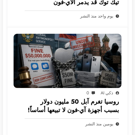
تيك توك قد يدمر الآي-فون
يوم واحد منذ النشر
ذكي AI
0
روسيا تغرم آبل 50 مليون دولار
بسبب أجهزة آي-فون لا تبيعها أساساً!
يومين منذ النشر