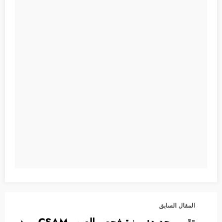
المقال السابق
تقرير جديد: ميزة فحص الصور CSAM