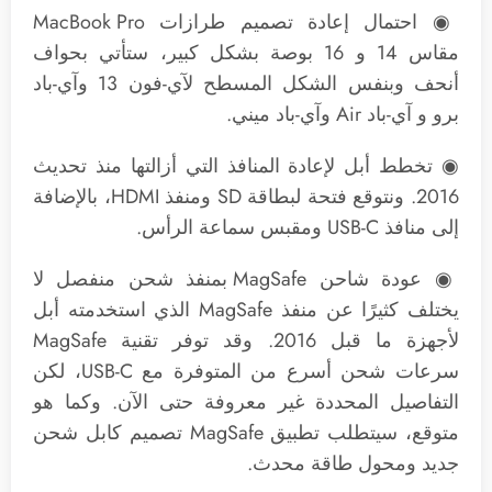
◉ احتمال إعادة تصميم طرازات MacBook Pro
مقاس 14 و 16 بوصة بشكل كبير، ستأتي بحواف
أنحف وبنفس الشكل المسطح لآي-فون 13 وآي-باد
برو و آي-باد Air وآي-باد ميني.
◉ تخطط أبل لإعادة المنافذ التي أزالتها منذ تحديث
2016. ونتوقع فتحة لبطاقة SD ومنفذ HDMI، بالإضافة
إلى منافذ USB-C ومقبس سماعة الرأس.
◉ عودة شاحن MagSafe بمنفذ شحن منفصل لا
يختلف كثيرًا عن منفذ MagSafe الذي استخدمته أبل
سرعات شحن أسرع من المتوفرة مع USB-C، لكن
التفاصيل المحددة غير معروفة حتى الآن. وكما هو
متوقع، سيتطلب تطبيق MagSafe تصميم كابل شحن
جديد ومحول طاقة محدث.