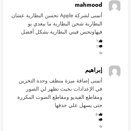
mahmood
‏أتمنى لشركة Apple ‏‏تحسن البطارية ‏‏عشان
البطارية ‏شحن البطارية ‏ما بيعدي يو
‏فيها‏وتحس فيني ‏البطارية بشكل أفضل
1
1
رد
إبراهيم
أتمنى إضافة ميزة منظف وحدة التخزين
في الإعدادات بحيث تظهر لي الصور
ومقاطع الفيديو ومقاطع الصوت المكررة
حتى يسهل علي حذفها
6
رد