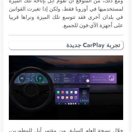
ومع ذلك، من المتوقع أن تقوم آبل بإتاحة تلك الميزة
لمستخدميها في أوروبا فقط، ولكن إذا تغيرت القوانين
في بلدان أخرى فقد تتوسع تلك الميزة ونراها قريبا
على أجهزة الآي-فون للجميع.
تجربة CarPlay جديدة
خلال نسخة العام السابق من مؤتمر آبل للمطورين،