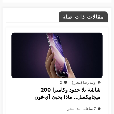
مقالات ذات صلة
وليد رضا (محرر)
2
شاشة بلا حدود وكاميرا 200
ميجابيكسل.. ماذا يخبئ آي-فون
2028؟
7 ساعات منذ النشر