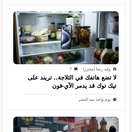
وليد رضا (محرر)
7
لا تضع هاتفك في الثلاجة.. تريند على
تيك توك قد يدمر الآي-فون
يوم واحد منذ النشر