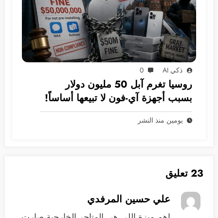
ذكي AI
0
روسيا تغرم آبل 50 مليون دولار
بسبب أجهزة آي-فون لا تبيعها أساساً!
يومين منذ النشر
23 تعليق
علي حسين المرفدي
‏اهم ميزة اللي هي المتاجر الخارجية صارت