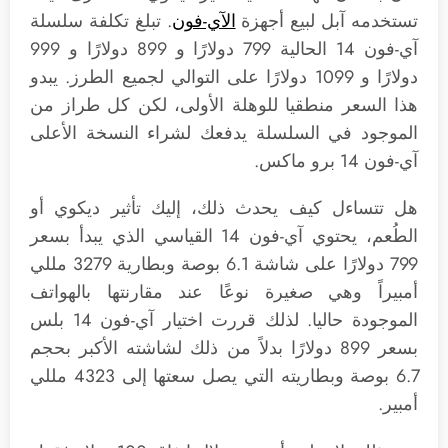
تستخدمه آبل لبيع أجهزة
الآي-فون
. تبلغ تكلفة سلسلة
آي-فون 14 الحالية 799 دولارًا و 899 دولارًا و 999
دولارًا و 1099 دولارًا على التوالي لجميع الطرز. يبدو
هذا السعر منطقيا للوهلة الأولى، لكن كل طراز من
الموجود في السلسلة يدفعك لشراء النسخة الأعلى
آي-فون 14 برو ماكس.
هل تتساءل كيف يحدث ذلك، إليك تأثير ديكوي أو
الطُعم، يحتوي آي-فون 14 القياسي الذي يبدأ بسعر
799 دولارًا على شاشة 6.1 بوصة وبطارية 3279 مللي
أمبيراً وهي صغيرة نوعًا عند مقارنتها بالهواتف
الموجودة حاليا. لذلك قررت اختيار آي-فون 14 بلس
بسعر 899 دولارًا بدلاً من ذلك لشاشته الأكبر بحجم
6.7 بوصة وبطاريته التي يصل سعتها إلى 4323 مللي
أمبير.