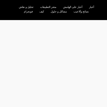
أخبار
أخبار على الهامش
متجر التطبيقات
تحليل و نقاش
نصائح وألاعيب
مشاكل و حلول
كيف
فونجرام