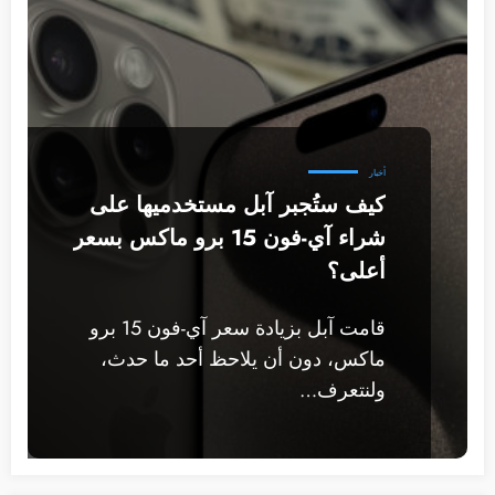
أخبار
كيف ستُجبر آبل مستخدميها على
شراء آي-فون 15 برو ماكس بسعر
أعلى؟
قامت آبل بزيادة سعر آي-فون 15 برو
ماكس، دون أن يلاحظ أحد ما حدث،
ولنتعرف…