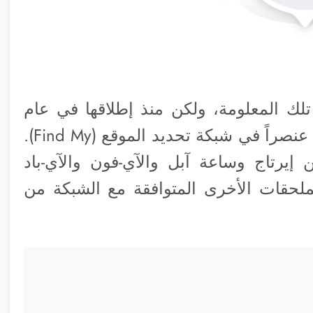
لك المعلومة، ولكن منذ إطلاقها في عام
2021، كان بإمكانك إقران ما يصل إلى 16 عنصراً في شبكة تحديد الموقع (Find My).
 إيرتاج وساعة آبل والآي-فون والآي-باد
ملحقات الأخرى المتوافقة مع الشبكة من