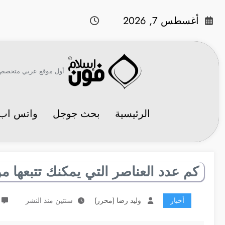
لتجاوز
لى
أغسطس 7, 2026
لمحتوى
أول موقع عربي متخصص في 
الرئيسية
بحث جوجل
واتس اب
كم عدد العناصر التي يمكنك تتبعها من خلال 
أخبار
وليد رضا (محرر)
سنتين منذ النشر