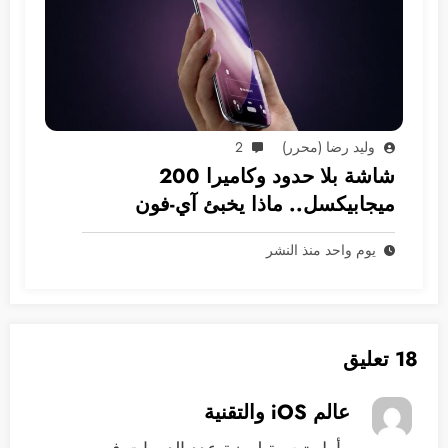
وليد رضا (محرر)
2
شاشة بلا حدود وكاميرا 200
ميجابيكسل.. ماذا يخبئ آي-فون
2028؟
يوم واحد منذ النشر
18 تعليق
عالم iOS والتقنية