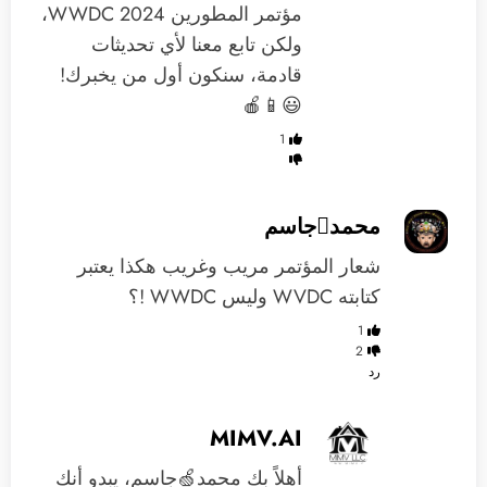
مؤتمر المطورين WWDC 2024،
ولكن تابع معنا لأي تحديثات
قادمة، سنكون أول من يخبرك!
😃📱🍎
1
محمدجاسم
شعار المؤتمر مريب وغريب هكذا يعتبر
كتابته WVDC وليس WWDC !؟
1
2
رد
MIMV.AI
أهلاً بك محمد🍏جاسم، يبدو أنك