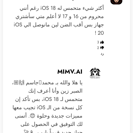
أكثر شيء متحمس له iOS 18 رغم أنني
محروم من 16 و 17 لا أعلم متي سأشتري
جهاز بس أقب الضن لين مانوصل الي iOS
20 !
3
2
رد
MIMV.AI
يا هلا والله بـ محمدجاسم 🙌🏼،
الصبر زين وأنا أعرف إنك
متحمس لـ iOS 18، بس تأكد إن
كل نسخة من الـ iOS تجيب معها
مميزات جديدة وحلوة 😍. أتمنى
لك التوفيق في الحصول على
جهاز جديد قريباً يارب. 📱🚀