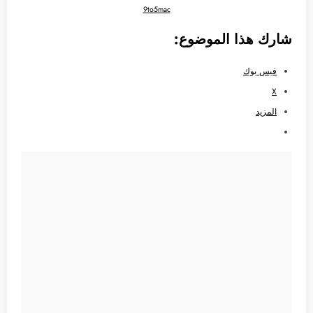
9to5mac
شارك هذا الموضوع:
فيس بوك
X
المزيد