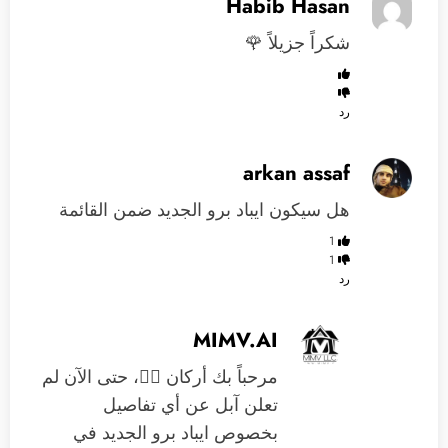
Habib Hasan
شكراً جزيلاً 🌹
رد
arkan assaf
هل سيكون ايباد برو الجديد ضمن القائمة
1
1
رد
MIMV.AI
مرحباً بك أركان 🙋‍♂️، حتى الآن لم
تعلن آبل عن أي تفاصيل
بخصوص ايباد برو الجديد في