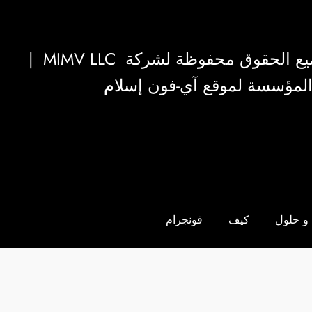
|
MIMV LLC
والمؤسسة لموقع آي-فون إسلام
و حلول
كيف
فونجرام