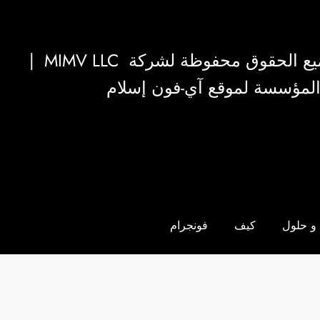
|
MIMV LLC
والمؤسسة لموقع آي-فون إسلام
و حلول
كيف
فونجرام