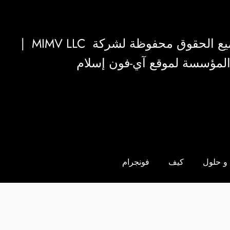
|
MIMV LLC
والمؤسسة لموقع آي-فون إسلام
و حلول
كيف
فونجرام