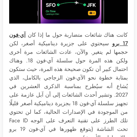
كانت هناك شائعات متضاربة حول ما إذا كان
آي-فون
17 برو
سيحتوي على جزيرة ديناميكية أصغر، لكن
حجمها لم يتغير. والآن، عادت الشائعات مرة أخرى
ولكن هذه المرة حول سلسلة آي-فون 18. وهناك
احتمال كبير أن تكون صحيحة هذه المرة، حيث ستكون
بمثابة خطوة نحو الآي-فون الزجاجي بالكامل، الذي
يُشاع أنه سيُطرح بمناسبة الذكرى العشرين في
2027. وتشير أحدث الشائعات إلى أن آبل عازمة على
تجهيز سلسلة آي-فون 18 بجزيرة ديناميكية أصغر قليلًا
من الموجودة في الإصدارات الحالية، كما لن تحتوي
تلك الطرز على تقنية التعرف على الوجه Face ID
تحت الشاشة (يتوقع ظهورها في آي-فون 19 برو