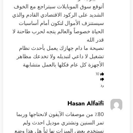
أتوقع سوق الموبايلات سيتراجع مع الخوف
الشديد على الركود الاقتصادي القادم والذي
سيستنزف الأموال لتكون أمام أساسيات
الحياة خصوصاً والعالم يتجه لحرب طاحنة لا
قدر الله
نصيحة ما دام جهازك يعمل بأحدث نظام
تشغيل لا داعي لتبديله ولا تخدعك مظاهر
الأجهزة كل عام فكلها بالعمل متشابهة
10
رد
Hasan Alfaifi
٪80 من موصفات الآيفون لانحتاجها وربما
تمر السنين ونشتري موديل احدث ولم
نستخدم بعض الميزات نها ئياً هل هذا وضع