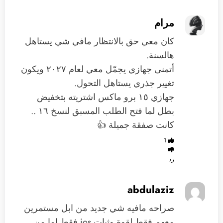
مرام
كان معي حق بالانتظار مافي شي يستاهل
هالسنة.
أتمنى جهازي يجمّل معي لعام ٢٠٢٧ ويكون
تغيير جذري يستاهل التحول.
جهازي ١٥ برو ماكس اشتريته بتخفيض
بطل لما فتح الطلب المسبق لنسخ ١٦ ..
كانت صفقة جميلة 👍
1
رد
abdulaziz
صراحه مافيه شي جديد من ابل مستمرين
معهم فقط لقوة وثبات ios فقط اما من