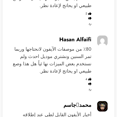
طبيعي او يحاتج لإعادة نظر.
5
رد
Hasan Alfaifi
٪80 من موصفات الآيفون لانحتاجها وربما
تمر السنين ونشتري موديل احدث ولم
نستخدم بعض الميزات نها ئياً هل هذا وصع
طبيعي او يحاتج لإعادة نظر.
4
رد
محمدجاسم
أخبار الأيفون القابل لطي عند إطلاقه