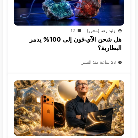
وليد رضا (محرر)
12
هل شحن الآي-فون إلى 100% يدمر
البطارية؟
23 ساعة منذ النشر