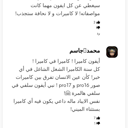
سيغطي عن كل ايفون مهما كانت
مواصفاته! لا كاميرات و لا نحافة ستجذب!
3
رد
محمدجاسم
أيفون كاميرا ! كاميرا في كاميرا !
كل سنة الكاميرا الشغل الشاغل في أي
خبر! كأن عين الانسان تفرق بين كاميرات
صور pro16 و pro17 ! نبي أيفون سلفي في
سلفي هالمرة 🤗!
نفس الايباد ماله داعي يكون فيه أي كاميرا
بستثناء الميني!
7
1