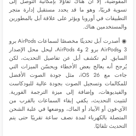
المفوضية، إلا أن هناك تفاؤلًا بإمكانية التوصل إلى
تسوية قريبًا، وهو ما قد يحدد مستقبل إدارة متجر
التطبيقات في أوروبا ويؤثر على علاقة آبل بالمطورين
والمستخدمين هناك.
◉ أصدرت آبل تحديثًا مخصصًا لسماعات AirPods برو
3 وAirPods برو 2 وAirPods 4، ليحل محل الإصدار
السابق. لم تكشف أبل عن تفاصيل التحديث، لكن
يُرجح أنه يعالج بعض الأخطاء ويحسّن الميزات التي
جاءت مع iOS 26، مثل جودة الصوت الأفضل
للمكالمات وتسجيل الصوت بجودة عالية للبودكاست
والفيديوهات، وإضافة إلى ميزة الترجمة الفورية.
لتثبيت التحديث، يكفي إبقاء السماعات بالقرب من
الآي-فون أو الآيباد أو الماك، ووضعها في علبة الشحن
المتصلة بالكهرباء لمدة نصف ساعة تقريبًا حتى يتم
التحديث تلقائيًا.