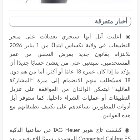
أخبار متفرقة
◉ أعلنت آبل أنها ستجري تعديلات على متجر
التطبيقات في ولاية تكساس ابتداءً من 1 يناير 2026
للالتزام بقانون جديد يفرض التحقق من عمر
المستخدمين. سيتعين على من ينشئ حسابًا جديدًا أن
يؤكد ما إذا كان عمره 18 عامًا أو أكثر، أما من هم دون
18 فسيُطلب منهم الانضمام إلى ميزة “المشاركة
العائلية” ليتمكن الوالدان من الموافقة على تنزيل
التطبيقات أو عمليات الشراء داخلها. كما ستوفر آبل
أدوات للمطورين تساعدهم على تكييف تطبيقاتهم مع
هذه القوانين.
◉ كشفت تاج هوير TAG Heuer عن ساعتها الذكية
Connected Calibre E5 المعتمدة رسميًا للآي-فون، بعد