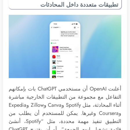
تطبيقات متعددة داخل المحادثات
أعلنت OpenAI أن مستخدمي ChatGPT بات بإمكانهم
التفاعل مع مجموعة من التطبيقات الخارجية مباشرة
أثناء المحادثة، مثل Spotify وCanva وZillow وExpedia
وCoursera وغيرها. يمكن للمستخدم أن يطلب من
التطبيق تنفيذ مهمة محددة، مثل “Spotify، أنشئ
قائمة تشغيل ليوم الجمعة”، أو أن يقترح ChatGPT