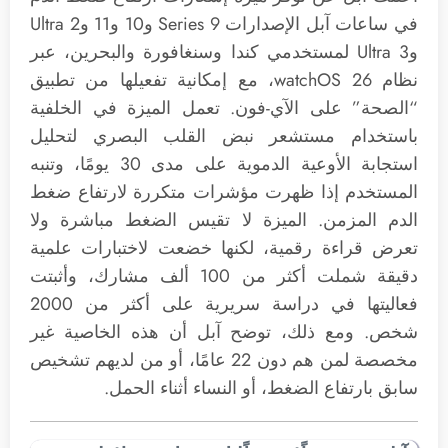
في ساعات آبل الإصدارات Series 9 و10 و11 وUltra 2
وUltra 3 لمستخدمي كندا وسنغافورة والبحرين، عبر
نظام watchOS 26، مع إمكانية تفعيلها من تطبيق
“الصحة” على الآي-فون. تعمل الميزة في الخلفية
باستخدام مستشعر نبض القلب البصري لتحليل
استجابة الأوعية الدموية على مدى 30 يومًا، وتنبه
المستخدم إذا ظهرت مؤشرات متكررة لارتفاع ضغط
الدم المزمن. الميزة لا تقيس الضغط مباشرة ولا
تعرض قراءة رقمية، لكنها خضعت لاختبارات علمية
دقيقة شملت أكثر من 100 ألف مشارك، وأثبتت
فعاليتها في دراسة سريرية على أكثر من 2000
شخص. ومع ذلك، توضح آبل أن هذه الخاصية غير
مخصصة لمن هم دون 22 عامًا، أو من لديهم تشخيص
سابق بارتفاع الضغط، أو النساء أثناء الحمل.