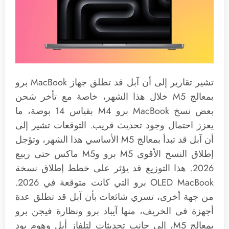
تشير تقارير إلى أن آبل قد تطلق جهاز MacBook برو
بمعالج M5 خلال هذا الشهر، خاصة مع تأخر شحن
بعض نسخ MacBook برو M4 بقياس 14 بوصة، ما
يعزز احتمال وجود تحديث قريب. التوقعات تشير إلى
أن آبل قد تبدأ بمعالج M5 الأساسي هذا الشهر، وتؤجل
إطلاق النسخ الأقوى M5 برو وM5 ماكس حتى ربيع
2026. هذا التوزيع قد يؤثر على خطط إطلاق نسخة
OLED MacBook برو التي كانت متوقعة في 2026.
من جهة أخرى، تسري شائعات بأن آبل قد تطلق عدة
أجهزة في الخريف، منها آيباد برو ونظارة فيجن برو
بمعالج M5، إلى جانب تحديثات لتلفاز أبل وهوم بود