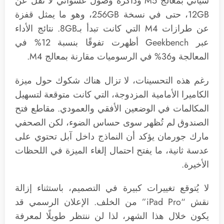
سيأتي بمعالج M5 وذاكرة وصول عشوائي لا تقل عن
12GB، حتى في نسخة 256GB، وهو ما يمثل قفزة
عن طرازات M4 التي كانت تبدأ بـ8GB. نتائج الأداء
عبر Geekbench أظهرت تفوقًا بنسبة 12% في
المعالجة و36% في الرسوميات مقارنة بمعالج M4.
رغم هذه التحسينات، لا تزال هناك شكوك حول ميزة
الكاميرا الأمامية المزدوجة، التي كانت متوقعة لتسهيل
المكالمات في الوضعين الأفقي والعمودي. مقاطع فتح
الصندوق لم تُظهر سوى حساس الضوء، لكن الصحفي
مارك جورمان يؤكد أن النماذج داخل آبل تحتوي على
عدسة ثانية، ما يفتح احتمال إلغاء الميزة في اللحظات
الأخيرة.
لا يُتوقع تغييرات كبيرة في التصميم، باستثناء إزالة
نقش “iPad Pro” من الخلف. الإعلان الرسمي قد
يكون خلال هذا الشهر، لذا لن ننتظر طويلًا لمعرفة