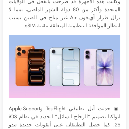
وكانت هذه الأجهزة قد طُرحت بالفعل في الولايات
المتحدة وأكثر من 80 دولة الشهر الماضي، بينما لا
يزال طراز آي-فون Air غير متاح في الصين بسبب
انتظار الموافقة التنظيمية المتعلقة بتقنية eSIM.
◉ حدثت آبل تطبيقَي TestFlight وApple Support
ليواكبا تصميم “الزجاج السائل” الجديد في نظام iOS
26. كما حصل التطبيقان على أيقونات جديدة تبدو