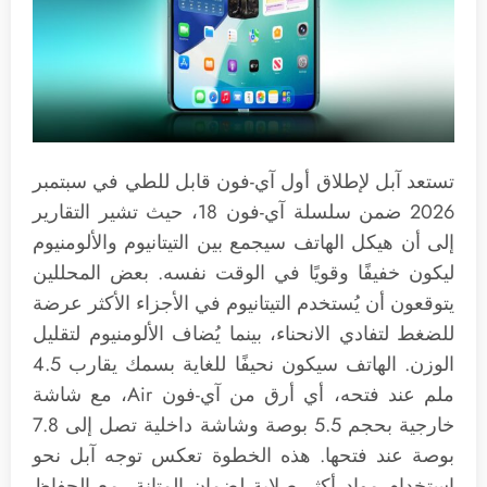
تستعد آبل لإطلاق أول آي-فون قابل للطي في سبتمبر
2026 ضمن سلسلة آي-فون 18، حيث تشير التقارير
إلى أن هيكل الهاتف سيجمع بين التيتانيوم والألومنيوم
ليكون خفيفًا وقويًا في الوقت نفسه. بعض المحللين
يتوقعون أن يُستخدم التيتانيوم في الأجزاء الأكثر عرضة
للضغط لتفادي الانحناء، بينما يُضاف الألومنيوم لتقليل
الوزن. الهاتف سيكون نحيفًا للغاية بسمك يقارب 4.5
ملم عند فتحه، أي أرق من آي-فون Air، مع شاشة
خارجية بحجم 5.5 بوصة وشاشة داخلية تصل إلى 7.8
بوصة عند فتحها. هذه الخطوة تعكس توجه آبل نحو
استخدام مواد أكثر صلابة لضمان المتانة، مع الحفاظ