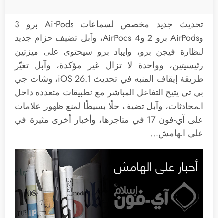
تحديث جديد مخصص لسماعات AirPods برو 3
وAirPods برو 2 وAirPods 4، وآبل تضيف حزام جديد
لنظارة فيجن برو، وايباد برو سيحتوي على ميزتين
رئيسيتين، وواحدة لا تزال غير مؤكدة، وآبل تغيّر
طريقة إيقاف المنبه في تحديث iOS 26.1، وشات جي
بي تي يتيح التفاعل المباشر مع تطبيقات متعددة داخل
المحادثات، وآبل تضيف حلًا بسيطًا لمنع ظهور علامات
على آي-فون 17 في متاجرها، وأخبار أخرى مثيرة في
على الهامش…