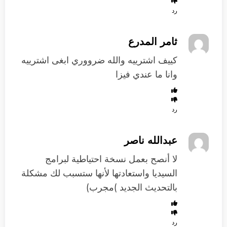
رد
ثامر المدرع
كييف اشترييه والله ضرووري ابغى اشترييه
وانا ما عندي فيزا
رد
عبدالله ناصر
لا أنصح بعمل نسخة احتياطية لبرامج
السيديا واستعادتها لأنها ستسبب لك مشكلة
بالتحديث الجديد )مجرب)
رد