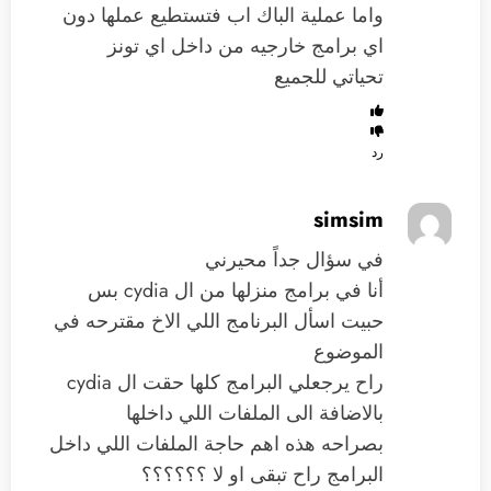
واما عملية الباك اب فتستطيع عملها دون
اي برامج خارجيه من داخل اي تونز
تحياتي للجميع
رد
simsim
في سؤال جداً محيرني
أنا في برامج منزلها من ال cydia بس
حبيت اسأل البرنامج اللي الاخ مقترحه في
الموضوع
راح يرجعلي البرامج كلها حقت ال cydia
بالاضافة الى الملفات اللي داخلها
بصراحه هذه اهم حاجة الملفات اللي داخل
البرامج راح تبقى او لا ؟؟؟؟؟؟