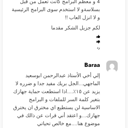
4 و معظم البرامج كانت تعمل من قبل
بسلاسةو لا استخدم سوى البرامج الرئيسية
و لا انزل العاب !!
لكم جزيل الشكر مقدما
رد
Baraa
إلي أخي الأستاذ عبدالرحمن ابوسعيد
الماجهي…الجل بريك مفيد جدا و ضرره لا
يزيد عن ١٥٪….اذا استطعت حماية جهازك
بتغير كلمة السر للملفات و البرامج
الاساسية لن يستطيع اي مخترق ان يخترق
جهازك…و اعتقد أني قرات عن ذالك في
موضوع هنا….مع خالص تحياتي