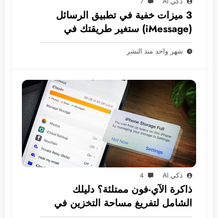
ذكي AI
7
3 ميزات خفية في تطبيق الرسائل
(iMessage) ستغير طريقتك في
المراسلة
شهر واحد منذ النشر
ذكي AI
4
ذاكرة الآي-فون ممتلئة؟ دليلك
الشامل لتفريغ مساحة التخزين في
نظام iOS