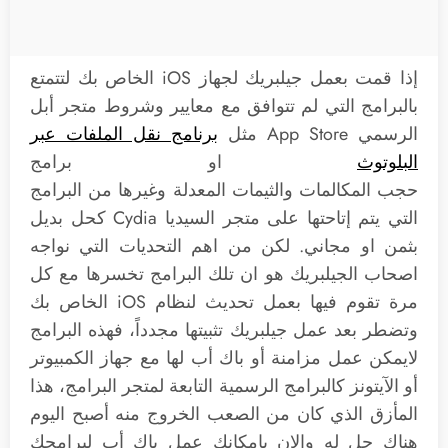
إذا قمت بعمل جيلبريك لجهاز iOS الخاص بك لتتمتع
بالبرامج التي لم تتوافق مع معايير وشروط متجر أبل
الرسمي App Store مثل
برنامج نقل الملفات عبر
البلوتوث
او برامج
حجب المكالمات والثيمات المعدلة وغيرها من البرامج
التي يتم إتاحتها على متجر السيديا Cydia كحل بديل
بثمن او مجاني. لكن من اهم التحديات التي نواجه
اصحاب الجيلبريك هو ان تلك البرامج تخسرها مع كل
مرة تقوم فيها بعمل تحديث لنظام iOS الخاص بك
وتضطر بعد عمل جيلبريك تثبيتها مجدداً، فهذه البرامج
لايمكن عمل مزامنة أو باك أب لها مع جهاز الكمبيوتر
أو الآيتونز كالبرامج الرسمية التابعة لمتجر البرامج، هذا
المأزق الذي كان من الصعب الخروج منه أصبح اليوم
هناك حل له والان بإمكانك عمل باك أب لبرامجك