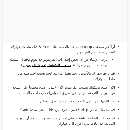
أولاً قم بتشغيل xBuckup ثم قم بالضغط على Backup قبل تحديث جهازك
لإصدار آحدث من الفريموير
(يرجى الإنتباه من أن بعض إصدارات الفريموير قد تقوم بإقفال الشبكة
لديك، لذلك يرجى مراجعة
مقالاتنا المتعلقة بتحديث الفريموير
)
قم بربط جهازك بالآيتونز، وقم بعمل مزامنة لأخذ نسخة احتياطية من
ملفات جهازك
الآن أصبح بإمكانك تحديث الفريموير لأن الآيتونز أصبح محتوياً على نسخة
من البرامج التي تم تنزيلها عن طريق الجيلبريك في ملفات الباك أب
عند الإنتهاء من عمل التحديث قم بإعادة عمل الجيلبريك
قم بتحميل تطبيق xBuckup مرة أخرى من خلال متجر سيديا Cydia
ثم قم بفتح التطبيق واضغط على إختيار Restore وهنا ستجد أن البرامج
السابقة قد عادت مرة أخرى الى جهازك