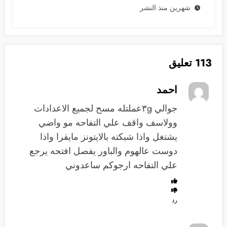
شهرين منذ النشر
113 تعليق
احمد
جوالي ٣gعملتله مسح لجميع الاعدادات
وولاسف واقف علي التفاحه مو واضي
يشتغل واذا شبكته بالايتونز مايقرا واذا
دوست عالهوم والباور يفصل افتحه يرجع
علي التفاحه ارجوكم ساعدوني
رد