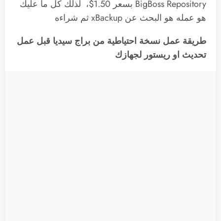
BigBoss Repository بسعر ‪$‬1‪.‬50، لذلك كل ما عليك
هو عمله هو البحث عن xBackup ثم شراءه
طريقة عمل نسخة احتياطية من براج سيديا قبل عمل
تحديث او ريستور لجهازك