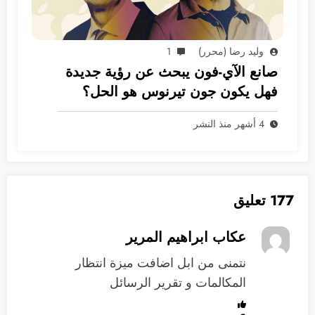
وليد رضا (محرر)
1
صانع الآي-فون يبحث عن رؤية جديدة
فهل يكون جون تيرنوس هو الحل؟
4 أشهر منذ النشر
177 تعليق
عكاب ابراهيم المرير
نتمنى من ابل اضافت ميزة انتظار
المكالمات و تقرير الرسائل