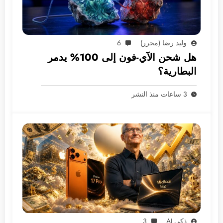
وليد رضا (محرر)
6
هل شحن الآي-فون إلى 100% يدمر
البطارية؟
3 ساعات منذ النشر
ذكي AI
3